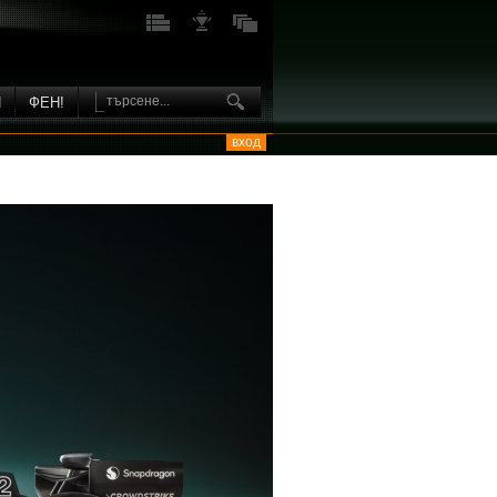
И
ФЕН!
вход