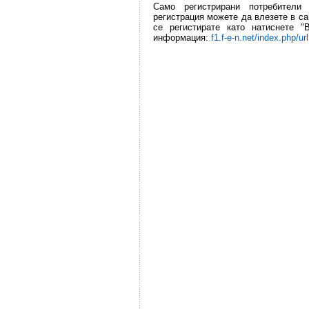
Само регистрирани потребители
регистрация можете да влезете в са
се регистирате като натиснете "
информация:
f1.f-e-n.net/index.php/ur