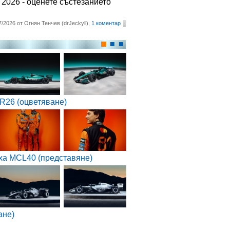
2026 - оценете състезанието
7/2026 от Огнян Тенчев (drJeckyll),
1 коментар
R26 (оцветяване)
ха MCL40 (представяне)
ане)