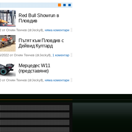
Red Bull Showrun в
Пловдив
2 от Огнян Тенчев (drJeckyll),
няма коментари
Пътят към Пловдив с
Дейвид Култард
6/2022 от Огнян Тенчев (drJeckyll),
1 коментар
Мерцедес W11
(представяне)
0 от Огнян Тенчев (drJeckyll),
няма коментари