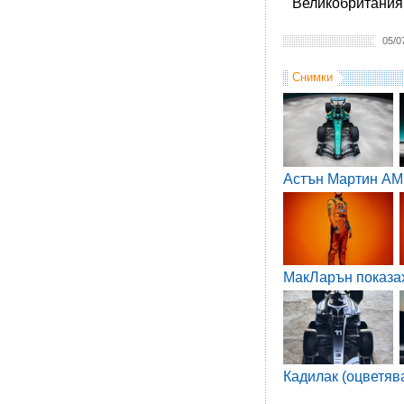
Великобритания 
05/0
Снимки
Астън Мартин AM
МакЛарън показа
Кадилак (оцветяв