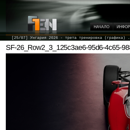
НАЧАЛО
ИНФО
[25/07] Унгария 2026 - трета тренировка (графика) .
SF-26_Row2_3_125c3ae6-95d6-4c65-988