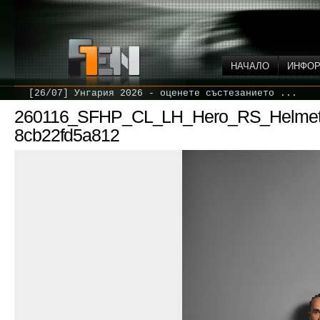
НАЧАЛО
ИНФО
[26/07] Унгария 2026 - оценете състезанието ...
260116_SFHP_CL_LH_Hero_RS_Helmet_
8cb22fd5a812