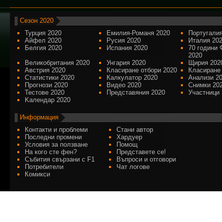
Сезон 2020
Турция 2020
Емилия-Романя 2020
Португалия
Айфел 2020
Русия 2020
Италия 20
Белгия 2020
Испания 2020
70 години 
2020
Великобритания 2020
Унгария 2020
Щирия 202
Австрия 2020
Класиране отбори 2020
Класиране
Статистики 2020
Калкулатор 2020
Анализи 2
Прогнози 2020
Видео 2020
Снимки 20
Тестове 2020
Представяния 2020
Участници 
Kалендар 2020
Информация
Контакти и проблеми
Стани автор
Последни промени
Хардуер
Условия за ползване
Помощ
На кого сте фен?
Представете се!
Събития свързани с F1
Въпроси и отговори
Потребители
Чат логове
Комикси