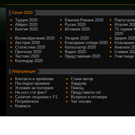
Сезон 2020
Турция 2020
Емилия-Романя 2020
Португалия
Айфел 2020
Русия 2020
Италия 20
Белгия 2020
Испания 2020
70 години 
2020
Великобритания 2020
Унгария 2020
Щирия 202
Австрия 2020
Класиране отбори 2020
Класиране
Статистики 2020
Калкулатор 2020
Анализи 2
Прогнози 2020
Видео 2020
Снимки 20
Тестове 2020
Представяния 2020
Участници 
Kалендар 2020
Информация
Контакти и проблеми
Стани автор
Последни промени
Хардуер
Условия за ползване
Помощ
На кого сте фен?
Представете се!
Събития свързани с F1
Въпроси и отговори
Потребители
Чат логове
Комикси