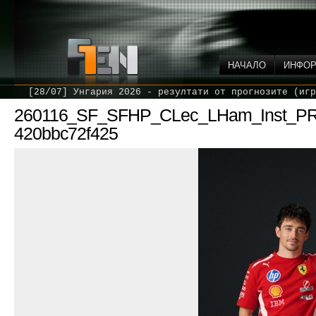
НАЧАЛО
ИНФО
[28/07] Унгария 2026 - резултати от прогнозите (игр
260116_SF_SFHP_CLec_LHam_Inst_PRk
420bbc72f425