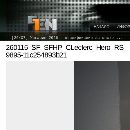
НАЧАЛО
ИНФО
[26/07] Унгария 2026 - квалификация за място ...
260115_SF_SFHP_CLeclerc_Hero_RS__H
9895-11c254893b21