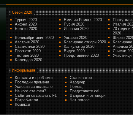
Сезон 2020
Турция 2020
Емилия-Романя 2020
Португалия
Айфел 2020
Русия 2020
Италия 20
Белгия 2020
Испания 2020
70 години 
2020
Великобритания 2020
Унгария 2020
Щирия 202
Австрия 2020
Класиране отбори 2020
Класиране
Статистики 2020
Калкулатор 2020
Анализи 2
Прогнози 2020
Видео 2020
Снимки 20
Тестове 2020
Представяния 2020
Участници 
Kалендар 2020
Информация
Контакти и проблеми
Стани автор
Последни промени
Хардуер
Условия за ползване
Помощ
На кого сте фен?
Представете се!
Събития свързани с F1
Въпроси и отговори
Потребители
Чат логове
Комикси