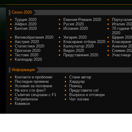
Сезон 2020
Турция 2020
Емилия-Романя 2020
Португалия
Айфел 2020
Русия 2020
Италия 20
Белгия 2020
Испания 2020
70 години 
2020
Великобритания 2020
Унгария 2020
Щирия 202
Австрия 2020
Класиране отбори 2020
Класиране
Статистики 2020
Калкулатор 2020
Анализи 2
Прогнози 2020
Видео 2020
Снимки 20
Тестове 2020
Представяния 2020
Участници 
Kалендар 2020
Информация
Контакти и проблеми
Стани автор
Последни промени
Хардуер
Условия за ползване
Помощ
На кого сте фен?
Представете се!
Събития свързани с F1
Въпроси и отговори
Потребители
Чат логове
Комикси