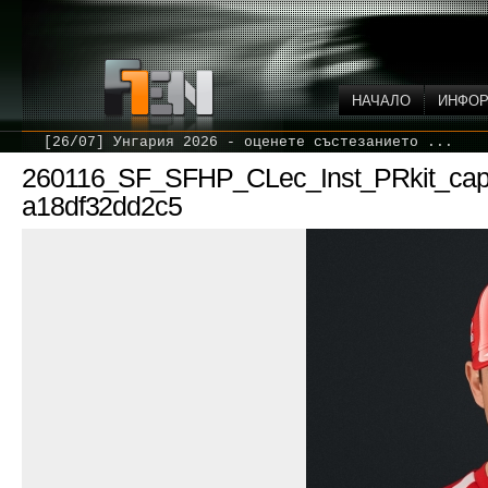
НАЧАЛО
ИНФО
[26/07] Унгария 2026 - оценете състезанието ...
260116_SF_SFHP_CLec_Inst_PRkit_cap
a18df32dd2c5