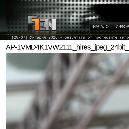
НАЧАЛО
ИНФО
[28/07] Унгария 2026 - резултати от прогнозите (игр
AP-1VMD4K1VW2111_hires_jpeg_24bit_