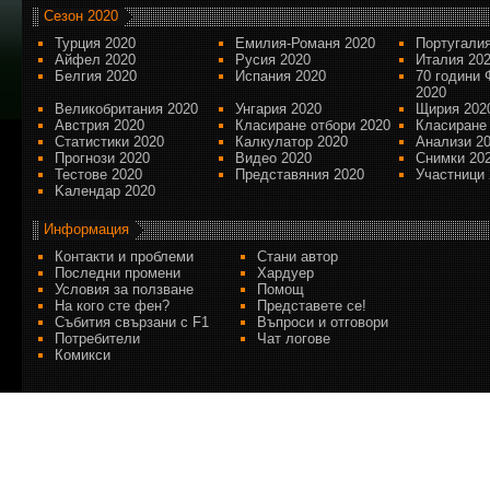
Сезон 2020
Турция 2020
Емилия-Романя 2020
Португалия
Айфел 2020
Русия 2020
Италия 20
Белгия 2020
Испания 2020
70 години 
2020
Великобритания 2020
Унгария 2020
Щирия 202
Австрия 2020
Класиране отбори 2020
Класиране
Статистики 2020
Калкулатор 2020
Анализи 2
Прогнози 2020
Видео 2020
Снимки 20
Тестове 2020
Представяния 2020
Участници 
Kалендар 2020
Информация
Контакти и проблеми
Стани автор
Последни промени
Хардуер
Условия за ползване
Помощ
На кого сте фен?
Представете се!
Събития свързани с F1
Въпроси и отговори
Потребители
Чат логове
Комикси