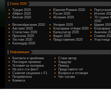
Сезон 2020
Турция 2020
Емилия-Романя 2020
Португалия
Айфел 2020
Русия 2020
Италия 20
Белгия 2020
Испания 2020
70 години 
2020
Великобритания 2020
Унгария 2020
Щирия 202
Австрия 2020
Класиране отбори 2020
Класиране
Статистики 2020
Калкулатор 2020
Анализи 2
Прогнози 2020
Видео 2020
Снимки 20
Тестове 2020
Представяния 2020
Участници 
Kалендар 2020
Информация
Контакти и проблеми
Стани автор
Последни промени
Хардуер
Условия за ползване
Помощ
На кого сте фен?
Представете се!
Събития свързани с F1
Въпроси и отговори
Потребители
Чат логове
Комикси