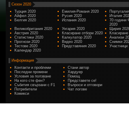
Сезон 2020
Турция 2020
Емилия-Романя 2020
Португалия
Айфел 2020
Русия 2020
Италия 20
Белгия 2020
Испания 2020
70 години 
2020
Великобритания 2020
Унгария 2020
Щирия 202
Австрия 2020
Класиране отбори 2020
Класиране
Статистики 2020
Калкулатор 2020
Анализи 2
Прогнози 2020
Видео 2020
Снимки 20
Тестове 2020
Представяния 2020
Участници 
Kалендар 2020
Информация
Контакти и проблеми
Стани автор
Последни промени
Хардуер
Условия за ползване
Помощ
На кого сте фен?
Представете се!
Събития свързани с F1
Въпроси и отговори
Потребители
Чат логове
Комикси