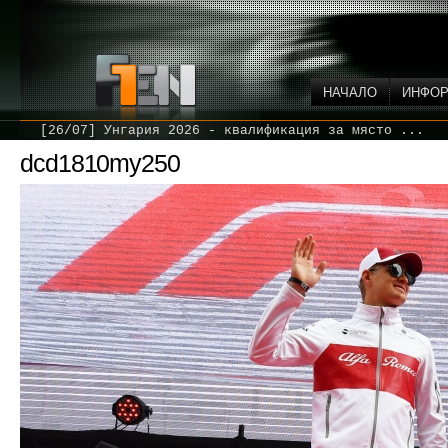
НАЧАЛО
ИНФО
[26/07] Унгария 2026 - квалификация за място ...
dcd1810my250