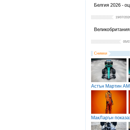
Белгия 2026 - о
19/07/202
Великобритания 
05/0
Снимки
Астън Мартин AM
МакЛарън показа