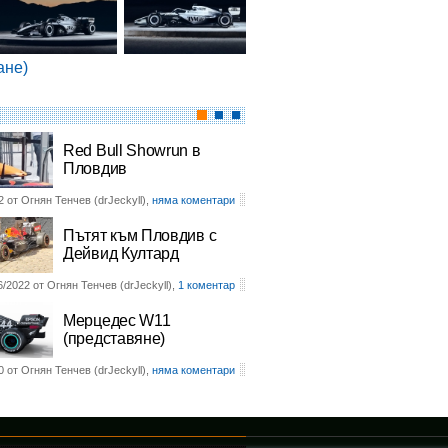
ане)
Red Bull Showrun в
Пловдив
2 от Огнян Тенчев (drJeckyll),
няма коментари
Пътят към Пловдив с
Дейвид Култард
6/2022 от Огнян Тенчев (drJeckyll),
1 коментар
Мерцедес W11
(представяне)
0 от Огнян Тенчев (drJeckyll),
няма коментари