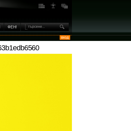
И
ФЕН!
вход
563b1edb6560