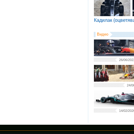
Кадилак (оцветяв
Видео
26/06/202
24/0
14/02/202