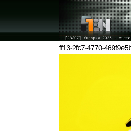
[28/07] Унгария 2026 - състе
ff13-2fc7-4770-469f9