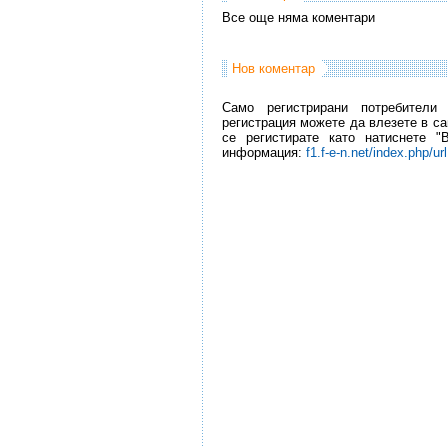
Все още няма коментари
Нов коментар
Само регистрирани потребители
регистрация можете да влезете в са
се регистирате като натиснете "
информация:
f1.f-e-n.net/index.php/ur