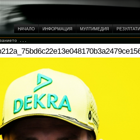
НАЧАЛО
ИНФОРМАЦИЯ
МУЛТИМЕДИЯ
РЕЗУЛТАТ
занието ...
e5b212a_75bd6c22e13e048170b3a2479ce1