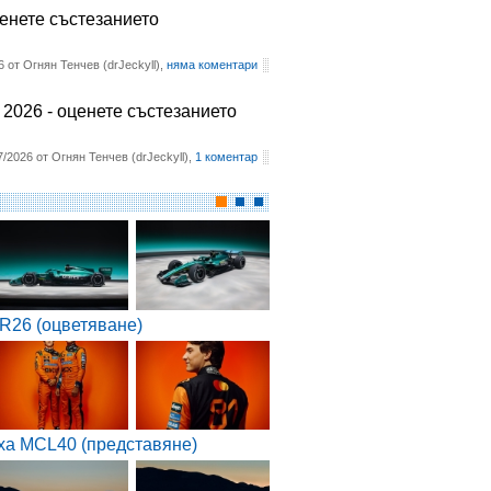
ценете състезанието
6 от Огнян Тенчев (drJeckyll),
няма коментари
2026 - оценете състезанието
7/2026 от Огнян Тенчев (drJeckyll),
1 коментар
R26 (оцветяване)
ха MCL40 (представяне)