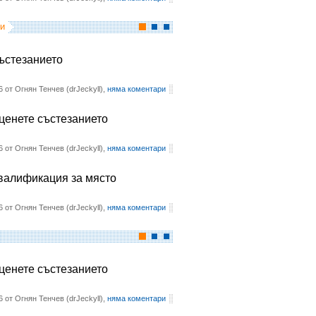
и
състезанието
6 от Огнян Тенчев (drJeckyll),
няма коментари
оценете състезанието
6 от Огнян Тенчев (drJeckyll),
няма коментари
квалификация за място
6 от Огнян Тенчев (drJeckyll),
няма коментари
оценете състезанието
6 от Огнян Тенчев (drJeckyll),
няма коментари