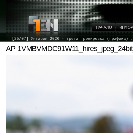
НАЧАЛО
ИНФО
[25/07] Унгария 2026 - трета тренировка (графика) .
AP-1VMBVMDC91W11_hires_jpeg_24bit