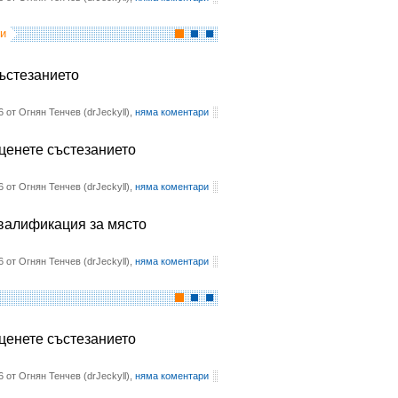
и
състезанието
6 от Огнян Тенчев (drJeckyll),
няма коментари
оценете състезанието
6 от Огнян Тенчев (drJeckyll),
няма коментари
квалификация за място
6 от Огнян Тенчев (drJeckyll),
няма коментари
оценете състезанието
6 от Огнян Тенчев (drJeckyll),
няма коментари