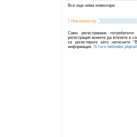
Все още няма коментари
Нов коментар
Само регистрирани потребители
регистрация можете да влезете в са
се регистирате като натиснете "
информация:
f1.f-e-n.net/index.php/ur