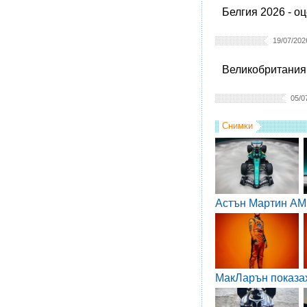
Белгия 2026 - о
19/07/202
Великобритания 
05/0
Снимки
Астън Мартин AM
МакЛарън показа