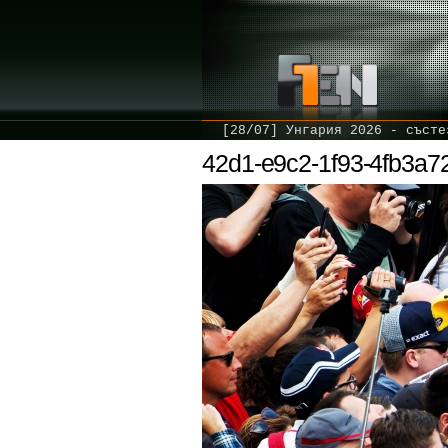
[28/07] Унгария 2026 - състе
42d1-e9c2-1f93-4fb3a