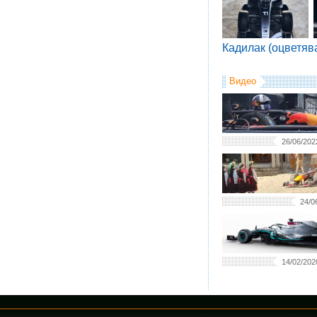
Кадилак (оцветяв
Видео
26/06/202
24/0
14/02/202