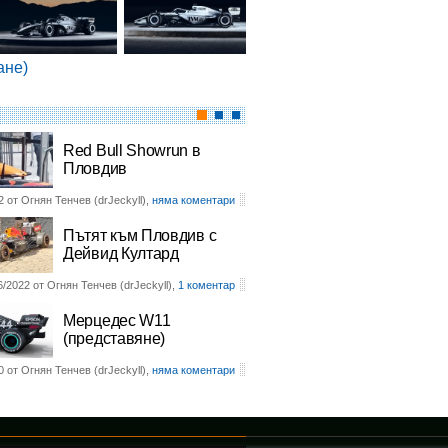
ане)
Red Bull Showrun в
Пловдив
2 от Огнян Тенчев (drJeckyll),
няма коментари
Пътят към Пловдив с
Дейвид Култард
6/2022 от Огнян Тенчев (drJeckyll),
1 коментар
Мерцедес W11
(представяне)
0 от Огнян Тенчев (drJeckyll),
няма коментари