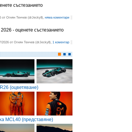
ценете състезанието
6 от Огнян Тенчев (drJeckyll),
няма коментари
2026 - оценете състезанието
7/2026 от Огнян Тенчев (drJeckyll),
1 коментар
R26 (оцветяване)
ха MCL40 (представяне)