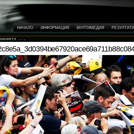
НАЧАЛО
ИНФОРМАЦИЯ
МУЛТИМЕДИЯ
РЕЗУЛТАТ
занието ...
72c8e5a_3d0394be67920ace69a711b88c084