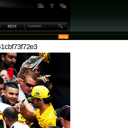
И
ФЕН!
вход
1cbf73f72e3