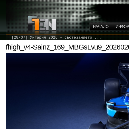
НАЧАЛО
ИНФО
[28/07] Унгария 2026 - състезанието ...
fhigh_v4-Sainz_169_MBGsLvu9_202602