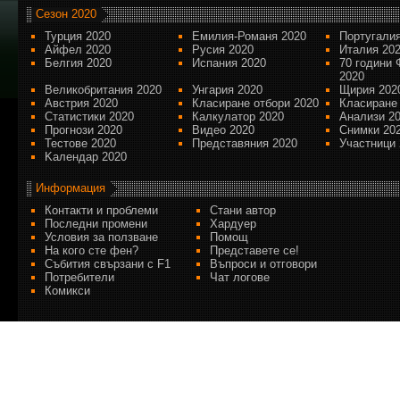
Сезон 2020
Турция 2020
Емилия-Романя 2020
Португалия
Айфел 2020
Русия 2020
Италия 20
Белгия 2020
Испания 2020
70 години 
2020
Великобритания 2020
Унгария 2020
Щирия 202
Австрия 2020
Класиране отбори 2020
Класиране
Статистики 2020
Калкулатор 2020
Анализи 2
Прогнози 2020
Видео 2020
Снимки 20
Тестове 2020
Представяния 2020
Участници 
Kалендар 2020
Информация
Контакти и проблеми
Стани автор
Последни промени
Хардуер
Условия за ползване
Помощ
На кого сте фен?
Представете се!
Събития свързани с F1
Въпроси и отговори
Потребители
Чат логове
Комикси