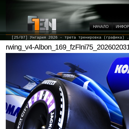
НАЧАЛО
ИНФО
[25/07] Унгария 2026 - трета тренировка (графика) .
rwing_v4-Albon_169_fzFlni75_20260203