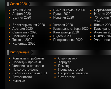
Сезон 2020
Турция 2020
Емилия-Романя 2020
Португалия
Айфел 2020
Русия 2020
Италия 20
Белгия 2020
Испания 2020
70 години 
2020
Великобритания 2020
Унгария 2020
Щирия 202
Австрия 2020
Класиране отбори 2020
Класиране
Статистики 2020
Калкулатор 2020
Анализи 2
Прогнози 2020
Видео 2020
Снимки 20
Тестове 2020
Представяния 2020
Участници 
Kалендар 2020
Информация
Контакти и проблеми
Стани автор
Последни промени
Хардуер
Условия за ползване
Помощ
На кого сте фен?
Представете се!
Събития свързани с F1
Въпроси и отговори
Потребители
Чат логове
Комикси