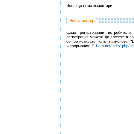
Все още няма коментари
Нов коментар
Само регистрирани потребители
регистрация можете да влезете в са
се регистирате като натиснете "
информация:
f1.f-e-n.net/index.php/ur