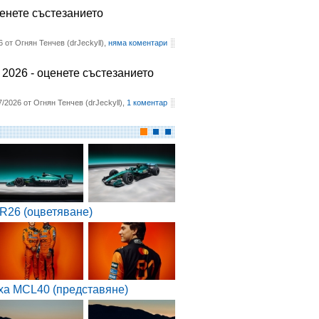
ценете състезанието
6 от Огнян Тенчев (drJeckyll),
няма коментари
2026 - оценете състезанието
7/2026 от Огнян Тенчев (drJeckyll),
1 коментар
R26 (оцветяване)
ха MCL40 (представяне)