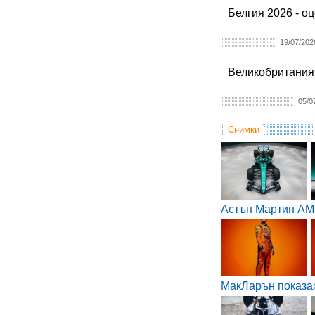
Белгия 2026 - о
19/07/202
Великобритания 
05/0
Снимки
Астън Мартин AM
МакЛарън показа