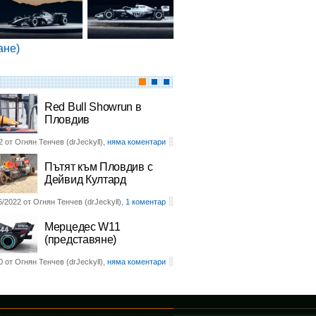
ане)
Red Bull Showrun в
Пловдив
2 от Огнян Тенчев (drJeckyll),
няма коментари
Пътят към Пловдив с
Дейвид Култард
6/2022 от Огнян Тенчев (drJeckyll),
1 коментар
Мерцедес W11
(представяне)
0 от Огнян Тенчев (drJeckyll),
няма коментари