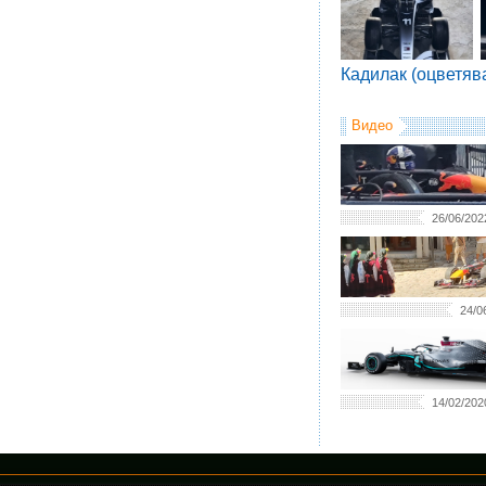
Кадилак (оцветяв
Видео
26/06/202
24/0
14/02/202