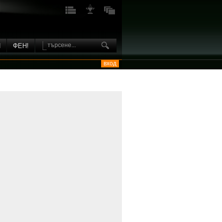
И
ФЕН!
вход