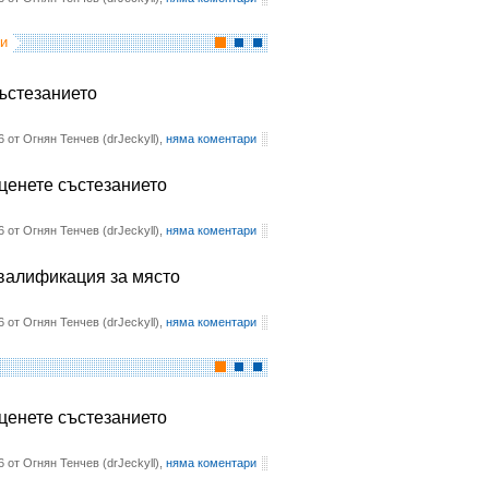
и
състезанието
6 от Огнян Тенчев (drJeckyll),
няма коментари
оценете състезанието
6 от Огнян Тенчев (drJeckyll),
няма коментари
квалификация за място
6 от Огнян Тенчев (drJeckyll),
няма коментари
оценете състезанието
6 от Огнян Тенчев (drJeckyll),
няма коментари