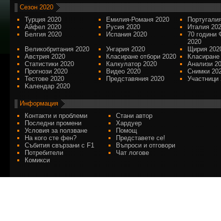
Сезон 2020
Турция 2020
Емилия-Романя 2020
Португалия
Айфел 2020
Русия 2020
Италия 20
Белгия 2020
Испания 2020
70 години 
2020
Великобритания 2020
Унгария 2020
Щирия 202
Австрия 2020
Класиране отбори 2020
Класиране
Статистики 2020
Калкулатор 2020
Анализи 2
Прогнози 2020
Видео 2020
Снимки 20
Тестове 2020
Представяния 2020
Участници 
Kалендар 2020
Информация
Контакти и проблеми
Стани автор
Последни промени
Хардуер
Условия за ползване
Помощ
На кого сте фен?
Представете се!
Събития свързани с F1
Въпроси и отговори
Потребители
Чат логове
Комикси