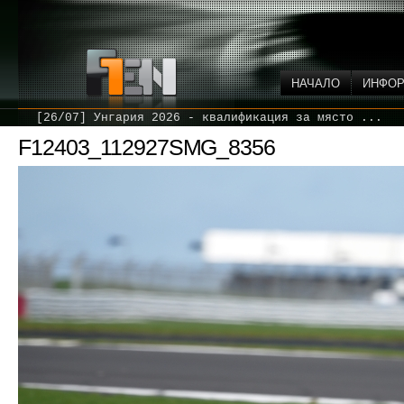
НАЧАЛО
ИНФО
[26/07] Унгария 2026 - квалификация за място ...
F12403_112927SMG_8356