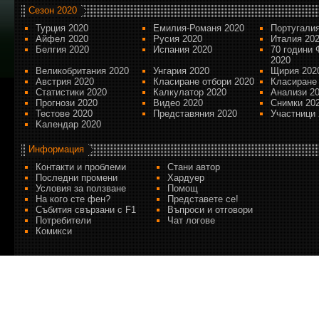
Сезон 2020
Турция 2020
Емилия-Романя 2020
Португалия
Айфел 2020
Русия 2020
Италия 20
Белгия 2020
Испания 2020
70 години 
2020
Великобритания 2020
Унгария 2020
Щирия 202
Австрия 2020
Класиране отбори 2020
Класиране
Статистики 2020
Калкулатор 2020
Анализи 2
Прогнози 2020
Видео 2020
Снимки 20
Тестове 2020
Представяния 2020
Участници 
Kалендар 2020
Информация
Контакти и проблеми
Стани автор
Последни промени
Хардуер
Условия за ползване
Помощ
На кого сте фен?
Представете се!
Събития свързани с F1
Въпроси и отговори
Потребители
Чат логове
Комикси