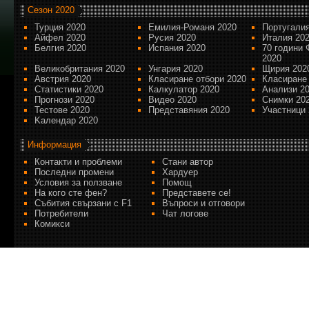
Сезон 2020
Турция 2020
Емилия-Романя 2020
Португалия
Айфел 2020
Русия 2020
Италия 20
Белгия 2020
Испания 2020
70 години 
2020
Великобритания 2020
Унгария 2020
Щирия 202
Австрия 2020
Класиране отбори 2020
Класиране
Статистики 2020
Калкулатор 2020
Анализи 2
Прогнози 2020
Видео 2020
Снимки 20
Тестове 2020
Представяния 2020
Участници 
Kалендар 2020
Информация
Контакти и проблеми
Стани автор
Последни промени
Хардуер
Условия за ползване
Помощ
На кого сте фен?
Представете се!
Събития свързани с F1
Въпроси и отговори
Потребители
Чат логове
Комикси