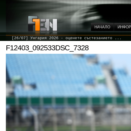
НАЧАЛО
ИНФО
[26/07] Унгария 2026 - оценете състезанието ...
F12403_092533DSC_7328