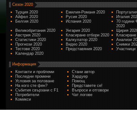
Сезон 2020
Турция 2020
Емилия-Романя 2020
Португалия
Айфел 2020
Русия 2020
Италия 20
Белгия 2020
Испания 2020
70 години 
2020
Великобритания 2020
Унгария 2020
Щирия 202
Австрия 2020
Класиране отбори 2020
Класиране
Статистики 2020
Калкулатор 2020
Анализи 2
Прогнози 2020
Видео 2020
Снимки 20
Тестове 2020
Представяния 2020
Участници 
Kалендар 2020
Информация
Контакти и проблеми
Стани автор
Последни промени
Хардуер
Условия за ползване
Помощ
На кого сте фен?
Представете се!
Събития свързани с F1
Въпроси и отговори
Потребители
Чат логове
Комикси