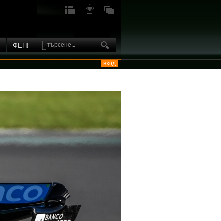
И
ФЕН!
вход