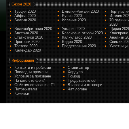
Сезон 2020
Турция 2020
Емилия-Романя 2020
Португалия
Айфел 2020
Русия 2020
Италия 20
Белгия 2020
Испания 2020
70 години 
2020
Великобритания 2020
Унгария 2020
Щирия 202
Австрия 2020
Класиране отбори 2020
Класиране
Статистики 2020
Калкулатор 2020
Анализи 2
Прогнози 2020
Видео 2020
Снимки 20
Тестове 2020
Представяния 2020
Участници 
Kалендар 2020
Информация
Контакти и проблеми
Стани автор
Последни промени
Хардуер
Условия за ползване
Помощ
На кого сте фен?
Представете се!
Събития свързани с F1
Въпроси и отговори
Потребители
Чат логове
Комикси