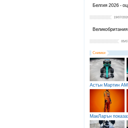
Белгия 2026 - о
19/07/202
Великобритания 
05/0
Снимки
Астън Мартин AM
МакЛарън показа