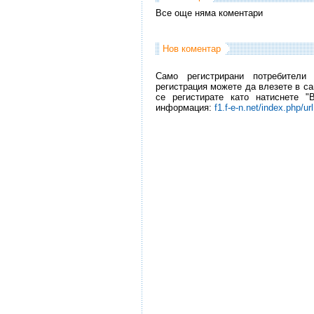
Все още няма коментари
Нов коментар
Само регистрирани потребители
регистрация можете да влезете в са
се регистирате като натиснете "
информация:
f1.f-e-n.net/index.php/ur