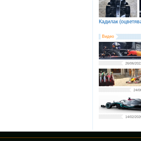
Кадилак (оцветяв
Видео
26/06/202
24/0
14/02/202