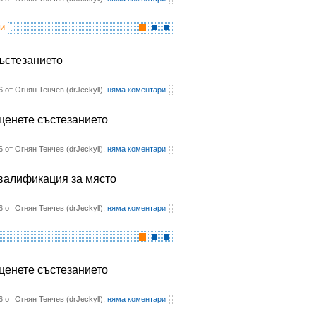
и
състезанието
6 от Огнян Тенчев (drJeckyll),
няма коментари
оценете състезанието
6 от Огнян Тенчев (drJeckyll),
няма коментари
квалификация за място
6 от Огнян Тенчев (drJeckyll),
няма коментари
оценете състезанието
6 от Огнян Тенчев (drJeckyll),
няма коментари