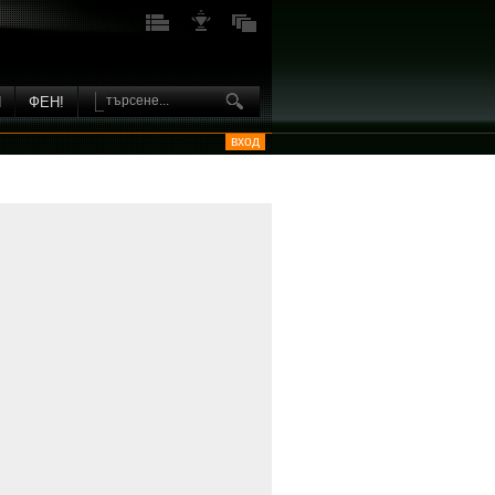
И
ФЕН!
вход