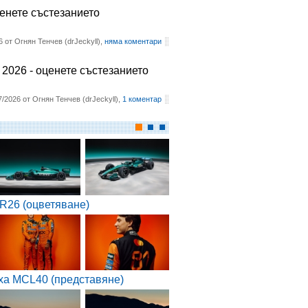
ценете състезанието
6 от Огнян Тенчев (drJeckyll),
няма коментари
2026 - оценете състезанието
7/2026 от Огнян Тенчев (drJeckyll),
1 коментар
R26 (оцветяване)
ха MCL40 (представяне)