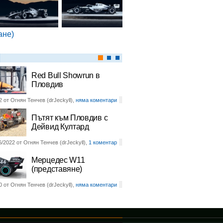
ане)
Red Bull Showrun в
Пловдив
2 от Огнян Тенчев (drJeckyll),
няма коментари
Пътят към Пловдив с
Дейвид Култард
6/2022 от Огнян Тенчев (drJeckyll),
1 коментар
Мерцедес W11
(представяне)
0 от Огнян Тенчев (drJeckyll),
няма коментари