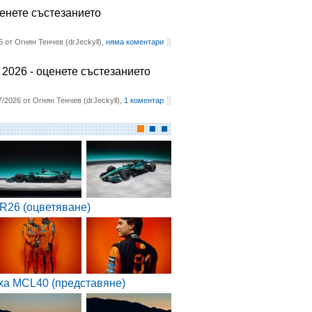
ценете състезанието
6 от Огнян Тенчев (drJeckyll),
няма коментари
2026 - оценете състезанието
7/2026 от Огнян Тенчев (drJeckyll),
1 коментар
R26 (оцветяване)
ха MCL40 (представяне)