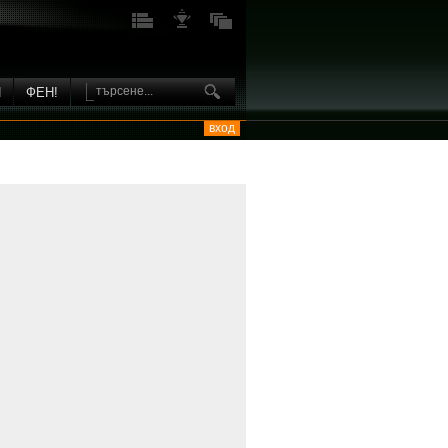
И
ФЕН!
вход