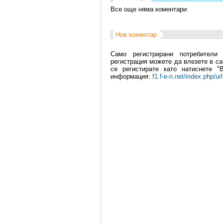
Все още няма коментари
Нов коментар
Само регистрирани потребители
регистрация можете да влезете в са
се регистирате като натиснете "
информация:
f1.f-e-n.net/index.php/ur