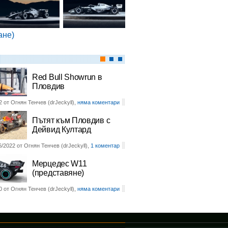
ане)
Red Bull Showrun в
Пловдив
2 от Огнян Тенчев (drJeckyll),
няма коментари
Пътят към Пловдив с
Дейвид Култард
6/2022 от Огнян Тенчев (drJeckyll),
1 коментар
Мерцедес W11
(представяне)
0 от Огнян Тенчев (drJeckyll),
няма коментари