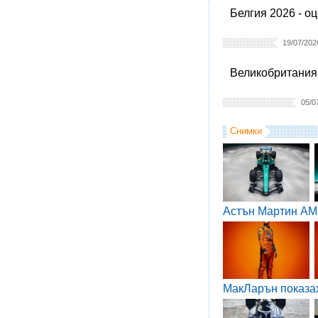
Белгия 2026 - о
19/07/202
Великобритания 
05/0
Снимки
Астън Мартин AM
МакЛарън показа