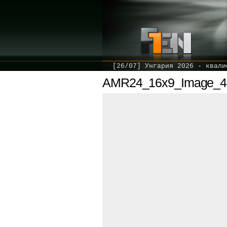
[26/07] Унгария 2026 - квали
AMR24_16x9_Image_4