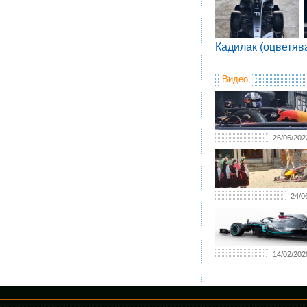
Кадилак (оцветяв
Видео
26/06/202
24/0
14/02/202