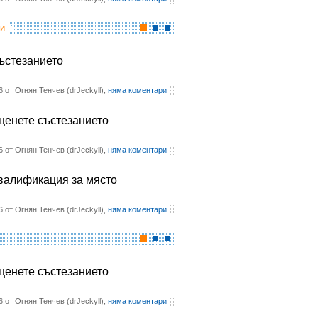
и
състезанието
6 от Огнян Тенчев (drJeckyll),
няма коментари
оценете състезанието
6 от Огнян Тенчев (drJeckyll),
няма коментари
квалификация за място
6 от Огнян Тенчев (drJeckyll),
няма коментари
оценете състезанието
6 от Огнян Тенчев (drJeckyll),
няма коментари