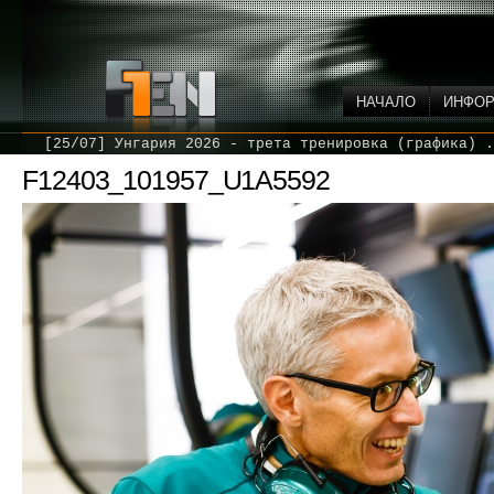
НАЧАЛО
ИНФО
[25/07] Унгария 2026 - трета тренировка (графика) .
F12403_101957_U1A5592