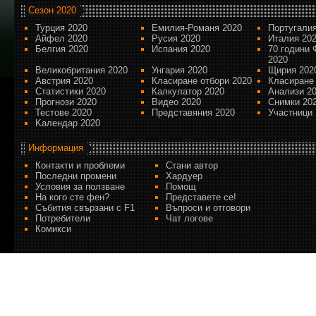
Сезон 2020
Турция 2020
Емилия-Романя 2020
Португалия
Айфел 2020
Русия 2020
Италия 20
Белгия 2020
Испания 2020
70 години 
2020
Великобритания 2020
Унгария 2020
Щирия 202
Австрия 2020
Класиране отбори 2020
Класиране
Статистики 2020
Калкулатор 2020
Анализи 2
Прогнози 2020
Видео 2020
Снимки 20
Тестове 2020
Представяния 2020
Участници 
Kалендар 2020
Информация
Контакти и проблеми
Стани автор
Последни промени
Хардуер
Условия за ползване
Помощ
На кого сте фен?
Представете се!
Събития свързани с F1
Въпроси и отговори
Потребители
Чат логове
Комикси